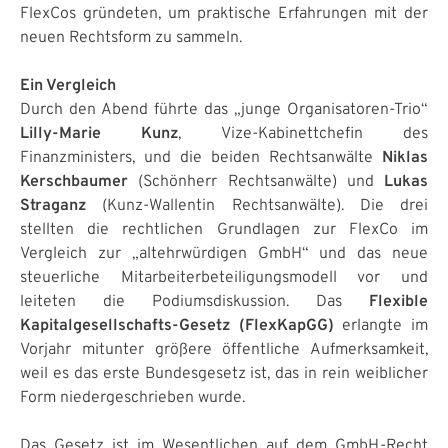
FlexCos gründeten, um praktische Erfahrungen mit der
neuen Rechtsform zu sammeln.
Ein Vergleich
Durch den Abend führte das „junge Organisatoren-Trio“
Lilly-Marie Kunz
, Vize-Kabinettchefin des
Finanzministers, und die beiden Rechtsanwälte
Niklas
Kerschbaumer
(Schönherr Rechtsanwälte) und
Lukas
Straganz
(Kunz-Wallentin Rechtsanwälte). Die drei
stellten die rechtlichen Grundlagen zur FlexCo im
Vergleich zur „altehrwürdigen GmbH“ und das neue
steuerliche Mitarbeiterbeteiligungsmodell vor und
leiteten die Podiumsdiskussion. Das
Flexible
Kapitalgesellschafts-Gesetz (FlexKapGG)
erlangte im
Vorjahr mitunter größere öffentliche Aufmerksamkeit,
weil es das erste Bundesgesetz ist, das in rein weiblicher
Form niedergeschrieben wurde.
Das Gesetz ist im Wesentlichen auf dem GmbH-Recht