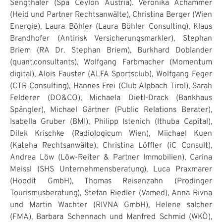
Sengthaler (Spa Ceylon Austria). Veronika Achammer
(Heid und Partner Rechtsanwälte), Christina Berger (Wien
Energie), Laura Böhler (Laura Böhler Consulting), Klaus
Brandhofer (Antirisk Versicherungsmarkler), Stephan
Briem (RA Dr. Stephan Briem), Burkhard Doblander
(quant.consultants), Wolfgang Farbmacher (Momentum
digital), Alois Fauster (ALFA Sportsclub), Wolfgang Feger
(CTR Consulting), Hannes Frei (Club Alpbach Tirol), Sarah
Felderer (DO&CO), Michaela Dietl-Drack (Bankhaus
Spängler), Michael Gärtner (Public Relations Berater),
Isabella Gruber (BMI), Philipp Istenich (Ithuba Capital),
Dilek Krischke (Radiologicum Wien), Miichael Kuen
(Kateha Rechtsanwälte), Christina Löffler (iC Consult),
Andrea Löw (Löw-Reiter & Partner Immobilien), Carina
Meissl (SHS Unternehmensberatung), Luca Praxmarer
(Hoodit GmbH), Thomas Reisenzahn (Prodinger
Tourismusberatung), Stefan Riedler (Vamed), Anna Rivna
und Martin Wachter (RIVNA GmbH), Helene salcher
(FMA), Barbara Schennach und Manfred Schmid (WKÖ),