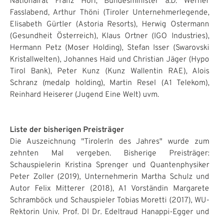
Nationalrat Franz Hörl, Bundesminister a.D. Werner
Fasslabend, Arthur Thöni (Tiroler Unternehmerlegende,
Elisabeth Gürtler (Astoria Resorts), Herwig Ostermann
(Gesundheit Österreich), Klaus Ortner (IGO Industries),
Hermann Petz (Moser Holding), Stefan Isser (Swarovski
Kristallwelten), Johannes Haid und Christian Jäger (Hypo
Tirol Bank), Peter Kunz (Kunz Wallentin RAE), Alois
Schranz (medalp holding), Martin Resel (A1 Telekom),
Reinhard Heiserer (Jugend Eine Welt) uvm.
Liste der bisherigen Preisträger
Die Auszeichnung "TirolerIn des Jahres" wurde zum
zehnten Mal vergeben. Bisherige Preisträger:
Schauspielerin Kristina Sprenger und Quantenphysiker
Peter Zoller (2019), Unternehmerin Martha Schulz und
Autor Felix Mitterer (2018), A1 Vorständin Margarete
Schramböck und Schauspieler Tobias Moretti (2017), WU-
Rektorin Univ. Prof. DI Dr. Edeltraud Hanappi-Egger und