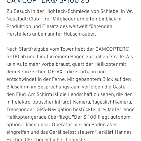
CAMCOPTER® S-100 ab
Zu Besuch in der Hightech-Schmiede von Schiebel in Wr.
Neustadt: Club-Tirol-Mitglieder erhielten Einblick in
Produktion und Einsatz des weltweit führenden
Herstellers unbemannter Hubschrauber.
Nach Startfreigabe vom Tower hebt der CAMCOPTER®
S-100 ab und fliegt in einem Bogen zur nahen Straße. Als
kein Auto mehr vorbeibraust, quert der Helikopter mit
dem Kennzeichen OE-VXU die Fahrbahn und
entschwindet in der Ferne. Mit gebanntem Blick auf den
Bildschirm im Besprechungsraum verfolgen die Gäste
den Flug. Am Schirm ist die Landschaft zu sehen, die der
mit elektro-optischer Infrarot-Kamera, Tageslichtkamera,
Transponder, GPS-Navigation bestückte, drei Meter lange
Helikopter gerade überfliegt. "Der S-100 fliegt autonom,
optional kann unser Operator hier am Boden aber
eingreifen und das Gerät selbst steuern", erklärt Hannes
Hecher, CEO bei Schiebel, begeistert.