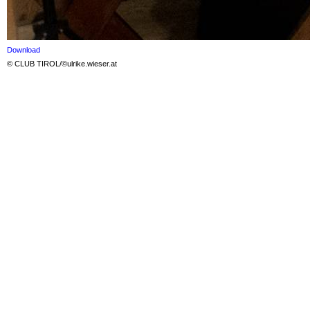
Download
© CLUB TIROL/©ulrike.wieser.at