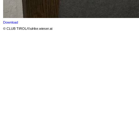
Download
© CLUB TIROL/©ulrike.wieser.at