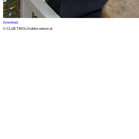
Download
© CLUB TIROL/©ulrike.wieser.at